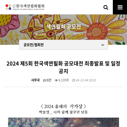
색연필화 공모전
HOME
공모전/협회전
색연필화 공모전
공모전/협회전
2024 제5회 한국색연필화 공모대전 최종발표 및 일정
공지
사무국
0건
4,139회
24-12-04 10:01