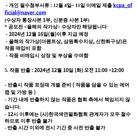
-
:
kcpa_of
개인 필수첨부서류
12월 4일~ 11일 이메일 제출
ficial@naver.com
1
,
1
(
수상자 통장사본
부
신분증 사본
부)
* 공모전 <올해의 작가상> 수상자만 해당됩니다
- 2024
12
16
(
)
년
월
일
월
이후 지급 예정
-
(
,
,
)
올해의 작가상
더웬트상
삼원특수지상
신한화구상
은
작품 매입비 포함
-
작품 비매입시 상장 및 부상을 수여함
: 2024
12
10
(
) 오전 11:00 ~12:00
5. 작품 반출
년
월
일
화
-
(
반출시 작품 포장재 개별 준비
작품을 담을 수 있는 에어
)
캡 및 가방 등
-
기간 내에 반출하지 않는 작품은 협회 측에서 책임지지 않
.
습니다
- 12
(
)
시 이후에는
사
한국색연필화협회 관계자가 모두 철수
하므로 이후 반출 불가
- 반출 시간 이외에 전시 기간 중 사전 반출 불가