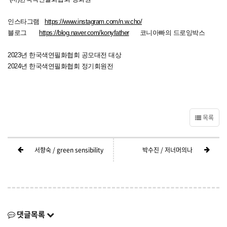
인스타그램
https://www.instagram.com/n.w.cho/
블로그
https://blog.naver.com/konyfather
코니아빠의 드로잉박스
2023년 한국색연필화협회 공모대전 대상
2024년 한국색연필화협회 정기회원전
목록
서향숙 / green sensibility
박수진 / 저너머의나
댓글목록