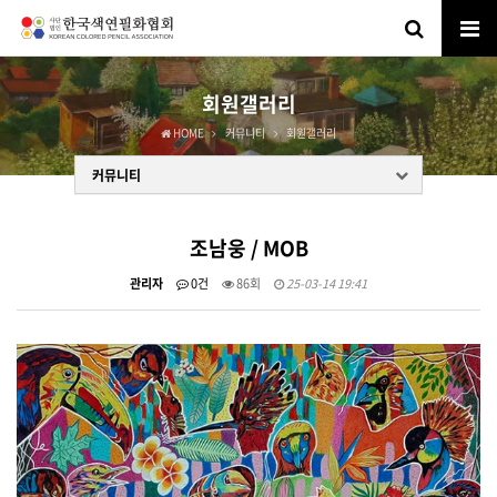
회원갤러리
HOME
커뮤니티
회원갤러리
커뮤니티
조남웅 / MOB
관리자
0건
86회
25-03-14 19:41