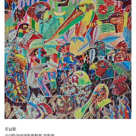
조남웅
-(사)한국색연필화협회 정회원