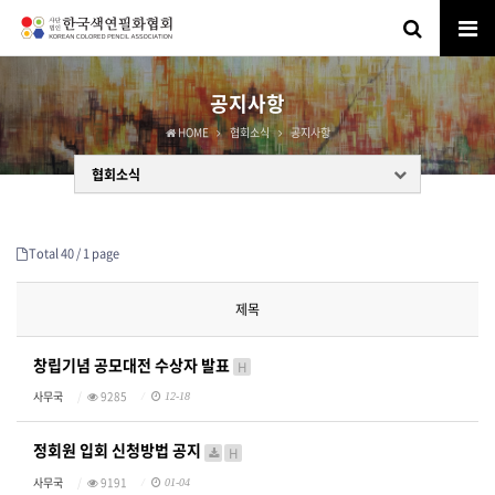
공지사항
HOME
협회소식
공지사항
협회소식
Total 40 /
1 page
제목
창립기념 공모대전 수상자 발표
H
사무국
9285
12-18
정회원 입회 신청방법 공지
H
사무국
9191
01-04