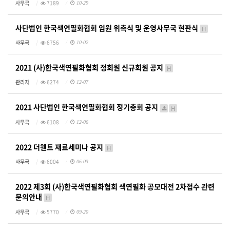
사무국
7189
10-29
사단법인 한국색연필화협회 임원 위촉식 및 운영사무국 현판식
H
사무국
6756
10-02
2021 (사)한국색연필화협회 정회원 신규회원 공지
H
관리자
6274
12-07
2021 사단법인 한국색연필화협회 정기총회 공지
H
사무국
6108
12-06
2022 더웬트 재료세미나 공지
H
사무국
6004
06-03
2022 제3회 (사)한국색연필화협회 색연필화 공모대전 2차접수 관련
문의안내
H
사무국
5770
09-20