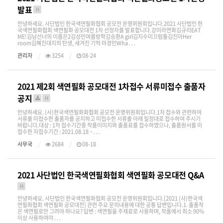
발표
H
안녕하세요. 사단법인 한국색연필화협회 공모전 운영위원회입니다.2021 사단법인 한
국색연필화협회 색연필화 공모대전 1차 선정자를 발표합니다.강미라연화김규리EAT
ME!김남선너의 이름은2김성민여름방학김승환A girl김지수미끄럼틀김진아Her
room김혜진대지의 탄생, 새겨진 기억 마경민Wha . . .
관리자
3254
08-24
2021 제2회 색연필화 공모대전 1차접수 서류미접수 출품자
공지
H
안녕하세요. (사)한국색연필화화협회 공모전 운영위원회입니다.1차 접수와 관련하여
서류를 미접수한 출품자를 공지하고 미접수한 서류를 아래 일정대로 접수하여 주시기
바랍니다.대상 : 1차 접수기간중 작품이미지와 출품료를 접수하였으나, 출품원서를 미
접수한 자접수기간 : 2021.08.18 ~ . . .
사무국
2684
08-18
2021 사단법인 한국색연필화협회 색연필화 공모대전 Q&A
H
안녕하세요. 사단법인 한국색연필화협회 공모전 운영위원회입니다.[2021 (사)한국색
연필화협회 색연필화 공모대전] 관련 주요 문의내용에 대한 공통 답변입니다.1. 출품작
은 색연필로만 그려야 하나요? 답변 : 색연필을 주재료로 사용하며, 작품에서 최소 90%
이상 사용하여야 . . .