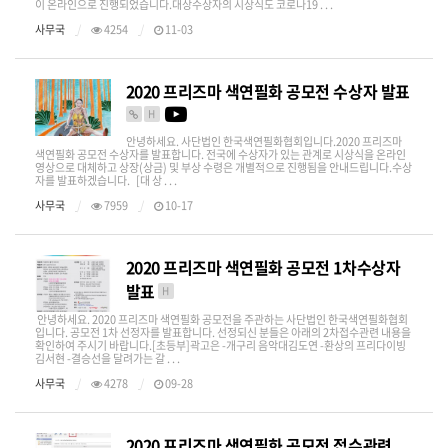
이 온라인으로 진행되었습니다.대상수상자의 시상식도 코로나19 . . .
사무국
4254
11-03
2020 프리즈마 색연필화 공모전 수상자 발표
H
안녕하세요. 사단법인 한국색연필화협회입니다.2020 프리즈마
색연필화 공모전 수상자를 발표합니다. 전국에 수상자가 있는 관계로 시상식을 온라인
영상으로 대체하고 상장(상금) 및 부상 수령은 개별적으로 진행됨을 안내드립니다.수상
자를 발표하겠습니다. [대 상 . . .
사무국
7959
10-17
2020 프리즈마 색연필화 공모전 1차수상자
발표
H
안녕하세요. 2020 프리즈마 색연필화 공모전을 주관하는 사단법인 한국색연필화협회
입니다. 공모전 1차 선정자를 발표합니다. 선정되신 분들은 아래의 2차접수관련 내용을
확인하여 주시기 바랍니다.[초등부]곽고은 -개구리 음악대김도연 -환상의 프리다이빙
김서현 -결승선을 달려가는 갈 . . .
사무국
4278
09-28
2020 프리즈마 색연필화 공모전 접수관련