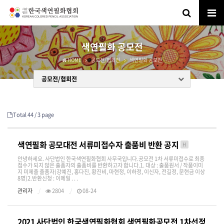
색연필화 공모전
HOME
공모전/협회전
색연필화 공모전
공모전/협회전
Total 44 /
3 page
색연필화 공모대전 서류미접수자 출품비 반환 공지
H
안녕하세요. 사단법인 한국색연필화협회 사무국입니다.공모전 1차 서류미접수로 최종
접수가 되지 않은 출품자의 출품비를 반환하고자 합니다.1. 대상 : 출품원서 / 작품이미
지 미제출 출품자(강예진, 홍다진, 황진비, 마현정, 이하정, 이신자, 전길정, 문현금 이상
8명)2.반환신청 : 이메일 . . .
관리자
2804
08-24
2021 사단법인 한국색연필화협회 색연필화공모전 1차선정