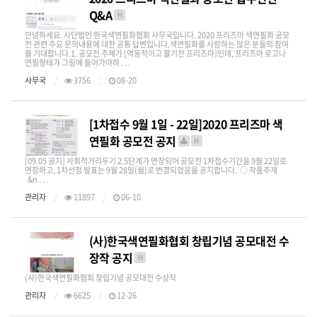
Q&A
H
안녕하세요. 사단법인 한국색연필화협회 사무국입니다. 2020 프리즈마 색연필화 공모
전 관련 주요 문의내용에 대한 공통 답변입니다.색연필화를 사랑하는 많은 분들의 참여
를 기대합니다.1. 공모전 주제가 [역동적이고 활기찬 프리즈마]인데, 프리즈마 로고나
연필형태가 그림에 들어가야하 . . .
사무국
3756
08-20
[1차접수 9월 1일 - 22일]2020 프리즈마 색
연필화 공모전 공지
H
[09.05 공지] 사회적거리두기 2.5단계가 연장되어 공모전 1차접수기간을 9월 22일로
연장하고, 1차선정 발표는 9월 28일(월)로 변경되었음을 공지합니다. ○ 작품주제
&n . . .
관리자
11897
06-10
(사)한국색연필화협회 창립기념 공모대전 수
장작 공지
H
(사)한국색연필화협회 창립기념 공모대전 수상작
관리자
6625
12-26