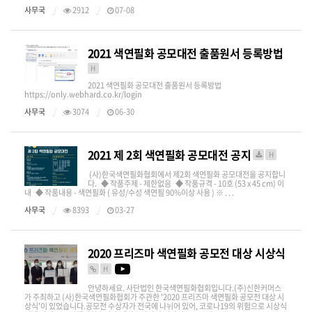
사무국
2912
07-08
2021 색연필화 공모대전 출품원서 등록방법
H
2021 색연필화 공모대전 출품원서 등록방법
https://only.webhard.co.kr/login
사무국
3074
06-30
2021 제 2회 색연필화 공모대전 공지
H
(사)한국색연필화협회에서 제2회 색연필화 공모대전을 공지합니
다. ◆ 작품주제 - 제한없음 ◆ 작품규격 - 10호 (53 x 45 cm) 이
내 ◆ 작품내용 - 색연필화 ( 유성/수성 색연필 90%이상 사용 ) ※ . . .
사무국
8393
03-27
2020 프리즈마 색연필화 공모전 대상 시상식
H
안녕하세요. 사단법인 한국색연필화협회입니다.(주)신한커머스
가 주최하고 (사)한국색연필화협회가 주관한 '2020 프리즈마 색연필화 공모전 대상 시
상식'이 있었습니다.공모전 수상자가 전국에 나뉘어 있어, 코로나19의 위험으로 시상식