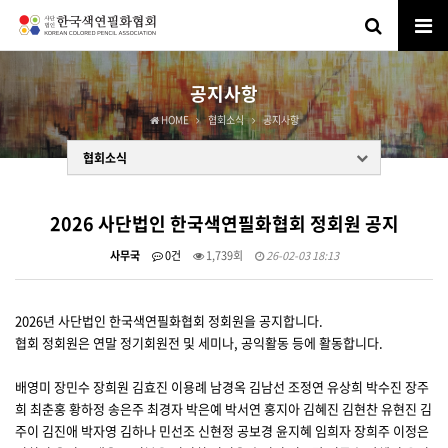
공지사항
HOME
협회소식
공지사항
협회소식
2026 사단법인 한국색연필화협회 정회원 공지
사무국
0건
1,739회
26-02-03 18:13
2026년 사단법인 한국색연필화협회 정회원을 공지합니다.
협회 정회원은 연말 정기회원전 및 세미나, 공익활동 등에 활동합니다.
배영미 장민수 장희원 김효진 이용례 남경옥 김남선 조정연 유상희 박수진 장주
희 최춘홍 황하정 송은주 최경자 박은예 박서연 홍지아 김혜진 김현찬 유현진 김
주이 김진애 박자영 김하나 민선조 신현정 공보경 윤지혜 임희자 장희주 이정은