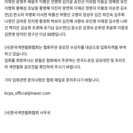
이희민 윤영주 배윤주 이봉은 진명희 김지윤 송진선 이보람 이동순 장혜정 유진
이병희 황혜성 조남웅 황영혜 이진아 양연희 이재곤 정현지 이봉호 이순천 김수
연(2) 한소라 차명회 이서현 박홍선 박명선 고영미 정성우 김진 최진숙 김주희
나정인 김여준 천지영 황경희 박보미 김진해 서향숙 유인영 이재경 김수현 나희
선 백지은 김승희 조경애 유기남 김수연(1) 윤소은 강경숙 손희정 최윤희 이중호
김한영 양지민 정구선 이상 88명입니다.
(사)한국색연필화협회는 협회주관 공모전 수상자를 대상으로 입회자격을 부여
하고 있습니다.
입회를 희망하시는 분들은 협회에서 주관하는 한국드로잉 공모대전 및 프리즈
마 색연필화 공모전을 확인하여 주시기 바랍니다.
기타 입회관련 문의사항은 협회 메일로 문의주시기 바랍니다.
kcpa_official@naver.com
(사)한국색연필화협회 사무국